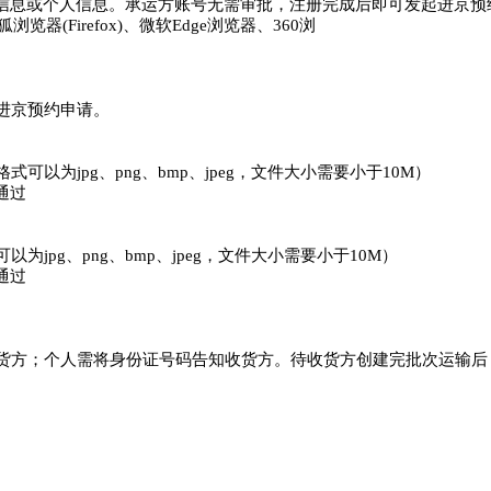
质信息或个人信息。承运方账号无需审批，注册完成后即可发起进京预
me)、火狐浏览器(Firefox)、微软Edge浏览器、360浏
进京预约申请。
为jpg、png、bmp、jpeg，文件大小需要小于10M）
通过
pg、png、bmp、jpeg，文件大小需要小于10M）
通过
货方；个人需将身份证号码告知收货方。待收货方创建完批次运输后