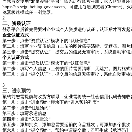
当您首次使用“北京冷链”平台时需先进行账号注册，录入企业资
https://sp.scjgj.beijing.gov.cn/cctp。可使用谷歌浏览器(Chro
览器极速模式任一浏览器。
2
二、资质认证
登录平台后首先需要对企业或个人资质进行认证，认证后才可发起
企业认证方式
第一步：点击“资质认证”模块下的“认证信息”
第二步：填写企业资质信息（上传的图片需要清晰、无遮挡。图片格式可以
第三步：点击“提交认证”，提交后的信息无需审批，系统自动审核
个人认证方式
第一步：点击“资质认证”模块下的“认证信息”
第二步：填写个人信息（上传的图片需要清晰、无遮挡。图片格式可以为j
第三步：点击“提交认证”，提交后的信息无需审批，系统自动审核
3
三、进京预约
预约前您需提前与收货方联系：企业需将统一社会信用代码告知收
第一步：点击“进京预约”模块下的“进京预约列表”
第二步：点击“创建预约”
第三步：填写承运信息
第四步：点击“关联批次”
第五步：添加批次，添加您需要运输的商品批次，可添加多个批次
第六步：点击“提交预约”。预约申请提交后，即可生成【承运码】